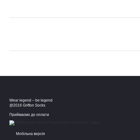
Wear legend – be legend
@2016 Griffon Socks
Приймаємо до оплати
Мобільна версія