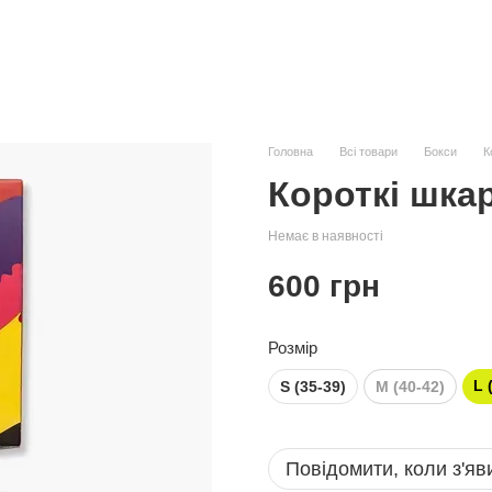
Головна
Всі товари
Бокси
К
Короткі шкар
Немає в наявності
600 грн
Розмір
L 
S (35-39)
M (40-42)
Повідомити, коли з'яв