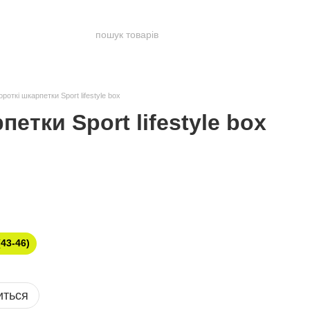
ороткі шкарпетки Sport lifestyle box
петки Sport lifestyle box
(43-46)
иться