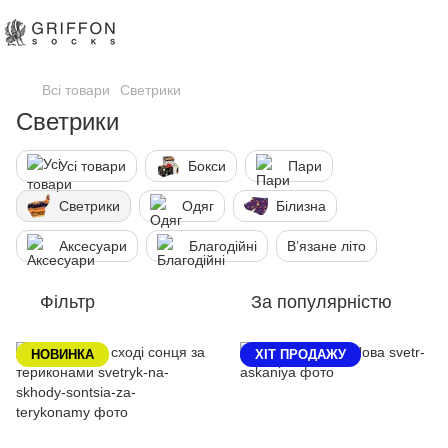
Всі товари
Светрики
Светрики
Усі товари
Бокси
Пари
Светрики
Одяг
Білизна
Аксесуари
Благодійні
В’язане літо
Фільтр
За популярністю
НОВИНКА
XIТ ПРОДАЖУ