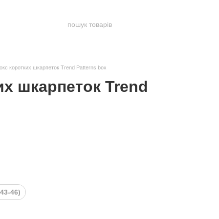
окс коротких шкарпеток Trend Patterns box
их шкарпеток Trend
(43-46)