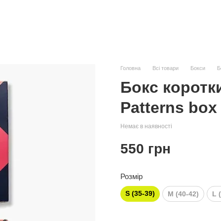
Головна
Всі товари
Бокси
Б
Бокс коротк
Patterns box
Немає в наявності
550 грн
Розмір
S (35-39)
M (40-42)
L 