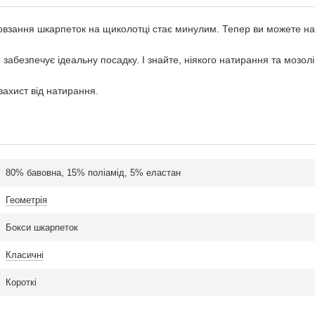
 ковзання шкарпеток на щиколотці стає минулим. Тепер ви можете н
 забезпечує ідеальну посадку. І знайте, ніякого натирання та мозо
захист від натирання.
80% бавовна, 15% поліамід, 5% еластан
Геометрія
Бокси шкарпеток
Класичні
Короткі