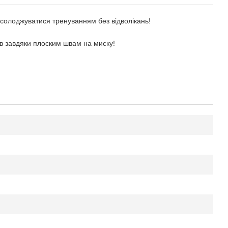
асолоджуватися тренуванням без відволікань!
лів завдяки плоским швам на миску!