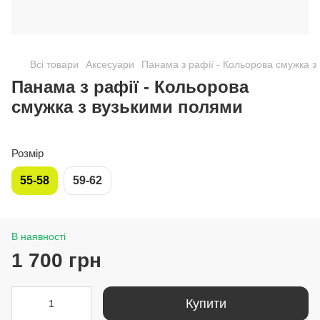
Всі товари
Аксесуари
Панама з рафії - Кольорова смужка з
Панама з рафії - Кольорова
смужка з вузькими полями
Розмір
55-58
59-62
В наявності
1 700 грн
Купити