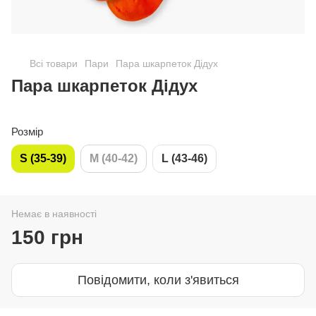
Всі товари
Пари
Пара шкарпеток Дідух
Пара шкарпеток Дідух
Розмір
S (35-39)
M (40-42)
L (43-46)
Немає в наявності
150 грн
Повідомити, коли з'явиться