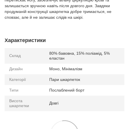
перетискає ногу, забезпечує вільну циркуляцію крові та
залишається зручною навіть після довгого дня. Завдяки
продуманій конструкції шкарпетка добре тримається, не
сповзає, але й не залишає слідів на шкірі.
Характеристики
80% бавовна, 15% поліамід, 5%
Склад
еластан
Дизайн
Моно, Мінімалізм
Категорії
Пари шкарпеток
Типи
Послаблений борт
Висота
Довгі
шкарпетки