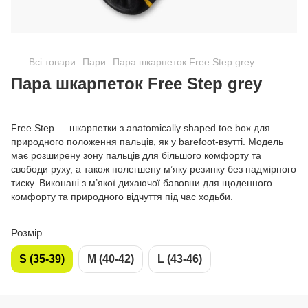
Всі товари
Пари
Пара шкарпеток Free Step grey
Пара шкарпеток Free Step grey
Free Step — шкарпетки з anatomically shaped toe box для
природного положення пальців, як у barefoot-взутті. Модель
має розширену зону пальців для більшого комфорту та
свободи руху, а також полегшену м’яку резинку без надмірного
тиску. Виконані з м’якої дихаючої бавовни для щоденного
комфорту та природного відчуття під час ходьби.
Розмір
S (35-39)
M (40-42)
L (43-46)