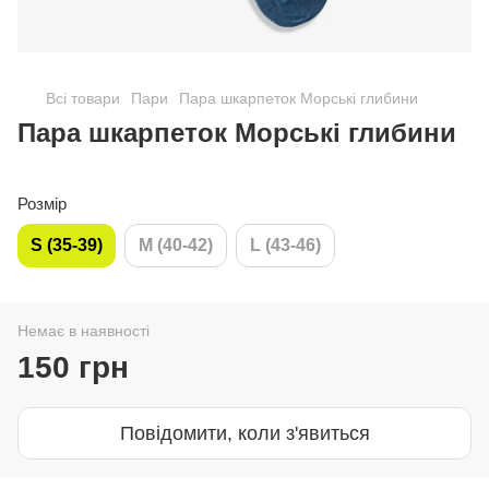
Всі товари
Пари
Пара шкарпеток Морські глибини
Пара шкарпеток Морські глибини
Розмір
S (35-39)
M (40-42)
L (43-46)
Немає в наявності
150 грн
Повідомити, коли з'явиться