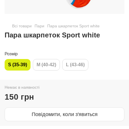
Всі товари
Пари
Пара шкарпеток Sport white
Пара шкарпеток Sport white
Розмір
S (35-39)
M (40-42)
L (43-46)
Немає в наявності
150 грн
Повідомити, коли з'явиться