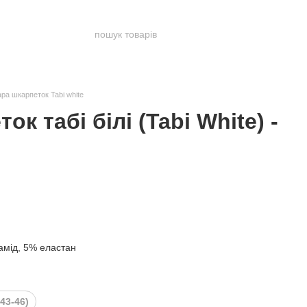
ра шкарпеток Tabi white
к табі білі (Tabi White) -
амід, 5% еластан
(43-46)