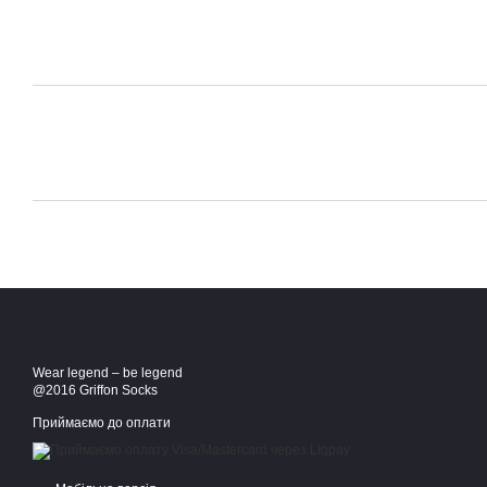
Wear legend – be legend
@2016 Griffon Socks
Приймаємо до оплати