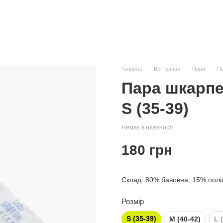
Головна
Всі товари
Пари
Па
Пара шкарпето
S (35-39)
Немає в наявності
180 грн
Склад: 80% бавовна, 15% полі
Розмір
S (35-39)
M (40-42)
L 