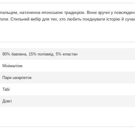
пальцем, натхненна японською традицією. Вони зручні у повсякденн
пи. Стильний вибір для тих, хто любить поєднувати історію й сучас
80% бавовна, 15% поліамід, 5% еластан
Мінімалізм
Пари шкарпеток
Tabi
Довгі