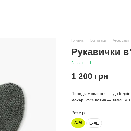
Головна
Всі товари
Аксесуари
Рукавички вʼ
В наявності
1 200 грн
Передзамовлення — до 5 днів. 
мохер, 25% вовна — теплі, м’я
Розмір
S-M
L-XL