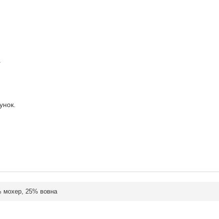
.
унок.
% мохер, 25% вовна