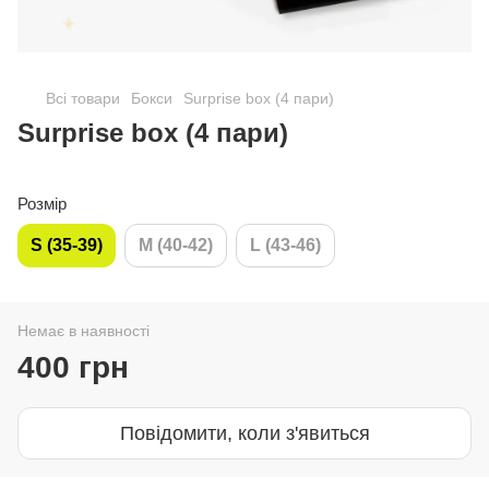
Всі товари
Бокси
Surprise box (4 пари)
Surprise box (4 пари)
Розмір
S (35-39)
M (40-42)
L (43-46)
Немає в наявності
400 грн
Повідомити, коли з'явиться